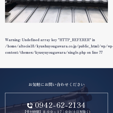
Warning
: Undefined array key "HTTP_REFERER" in
/home/altecis18/kyushuyougawara.co.jp/public_html/wp/wp
content/themes/kyusyuyougawara/single.php
on line
77
お気軽にお問い合わせください
0942-62-2134
【受付時間】８:００～１7：００(土日祝除く)