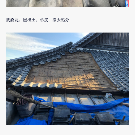
既設瓦、屋根土、杉皮 撤去処分