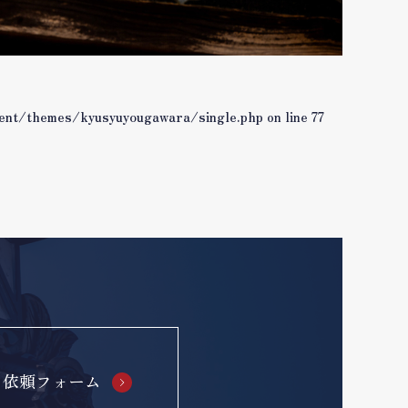
tent/themes/kyusyuyougawara/single.php
on line
77
り依頼フォーム