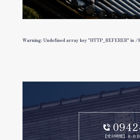
Warning
: Undefined array key "HTTP_REFERER" in
/
0942
【受付時間】８:００